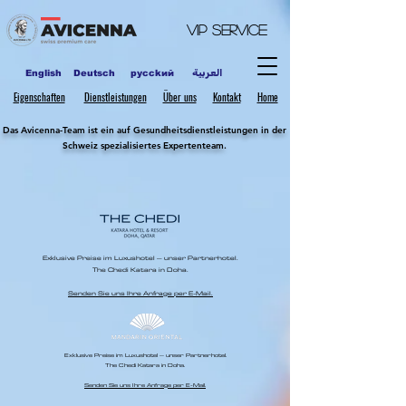
VIP
Service
العربية
English
Deutsch
pycckий
Eigenschaften
Dienstleistungen
Über uns
Kontakt
Home
Das Avicenna-Team ist ein auf Gesundheitsdienstleistungen in der
Schweiz spezialisiertes Expertenteam.
Exklusive Preise im Luxushotel – unser Partnerhotel.
The Chedi Katara in Doha.
Senden Sie uns Ihre Anfrage per E-Mail.
Exklusive Preise im Luxushotel – unser Partnerhotel.
The Chedi Katara in Doha.
Senden Sie uns Ihre Anfrage per E-Mail.