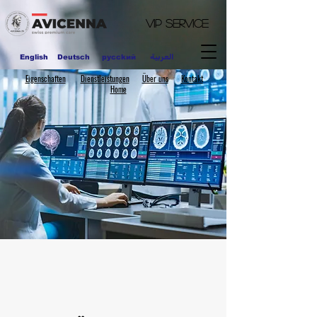
VIP
Service
العربية
English
Deutsch
pycckий
Eigenschaften
Dienstleistungen
Über uns
Kontakt
Home