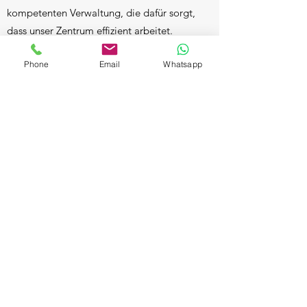
kompetenten Verwaltung, die dafür sorgt,
dass unser Zentrum effizient arbeitet.
Kontaktieren Sie uns, um mehr über unsere
Phone
Email
Whatsapp
Dienstleistungen zu erfahren.
التواصل
Avicenna GmbH (Ltd.)
swiss premium care
Bahnhofstrasse 10, 8001 Zürich, Switzerland
info@avicenna.swiss
+41 43 456 25 48
©
2023 von Avicenna swiss premium care