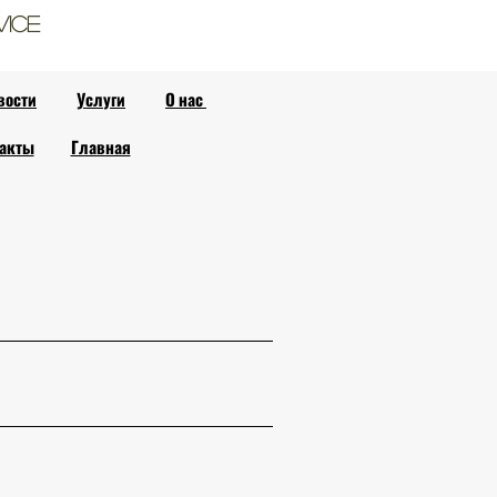
vice
вости
Услуги
О нас
акты
Главная