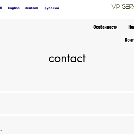
VIP
Ser
ال
English
Deutsch
pycckий
Особенности
Но
Конт
contact