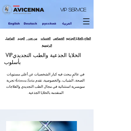
VIP
Service
العربية
English
Deutsch
pycckий
العلاج بالخلايا الجذعية
الخصائص
الخدمات
من نحن
الجديد
التواصل
الرئيسية
VIPالخلايا الجذعية والطب التجديدي
بأسلوب
في عالمٍ يبحث فيه كبار الشخصيات عن أعلى مستويات
الصحة، الشباب، والخصوصية، تقدم Avicenna Swiss تجربة
سويسرية استثنائية في مجال الطب التجديدي والعلاجات
المتقدمة بالخلايا الجذعية.