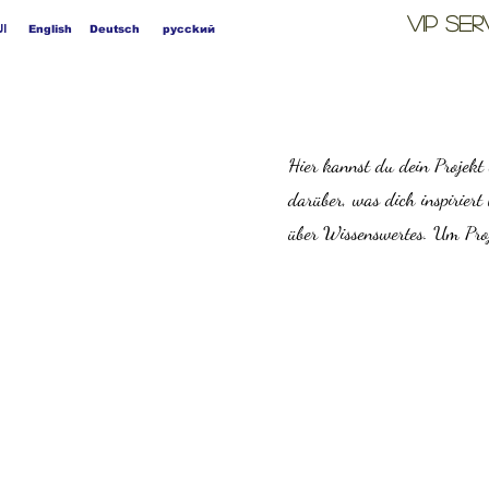
VIP
Ser
ال
English
Deutsch
pycckий
Hier kannst du dein Projekt 
darüber, was dich inspiriert
über Wissenswertes. Um Proj