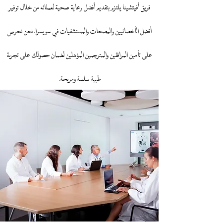
فريق أفيتشينا يلتزم بتقديم أفضل رعاية صحية لعملائه من خلال توفير
أفضل الأخصائيين والمصحات والمستشفيات في سويسرا. نحن نحرص
على تأمين المرافقين والمترجمين المؤهلين لضمان حصولك على تجربة
طبية سلسة ومريحة.