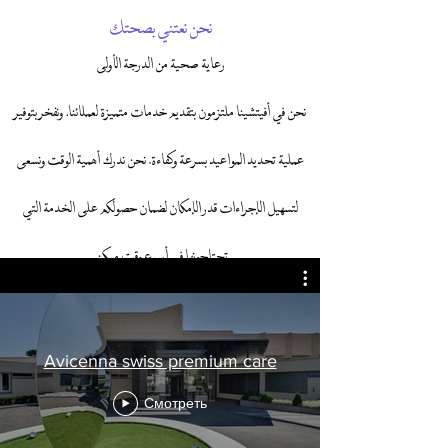
نحن نعتني بصحتك
ر
عاية صحية من الدرجة الأولى
نحن في أفيتشينا ملتزمون بتقديم خدمات متميزة لعملائنا، ونفخر بتوفير
عملية تحديد المواعيد بسرعة وكفاءة. نحن ندرك أهمية الوقت ونسعى
لتسهيل الإجراءات قدر الإمكان لضمان حصولكم على الخدمة التي
تحتاجونها في أسرع وقت ممكن.
Avicenna swiss premium care
Смотреть