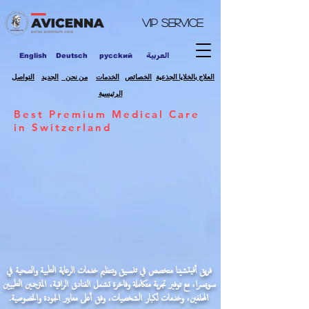
VIP
Service
العربية
English
Deutsch
pycckий
العلاج بالخلايا الجذعية
الخصائص
الخدمات
من نحن
الجديد
التواصل
الرئيسية
Best Premium Medical Care
in Switzerland
فريق أفيتشينا متخصص في تنسيق وتنظيم خدمات الرعاية الطبية والصحية في
سويسرا، مع توفير تجربة متكاملة وفاخرة تشمل الفنادق الراقية، المترجمين الطبيين
المحلفين، وخدمات لكبار الشخصيات، وفق أعلى معايير الجودة والخصوصية.