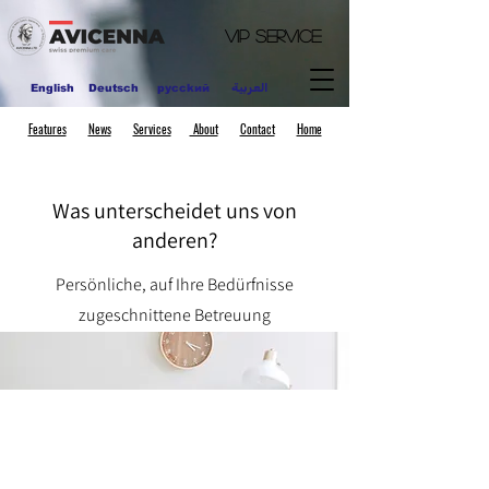
VIP
Service
العربية
English
Deutsch
pycckий
Features
News
Services
About
Contact
Home
Was unterscheidet uns von
anderen?
Persönliche, auf Ihre Bedürfnisse
zugeschnittene Betreuung