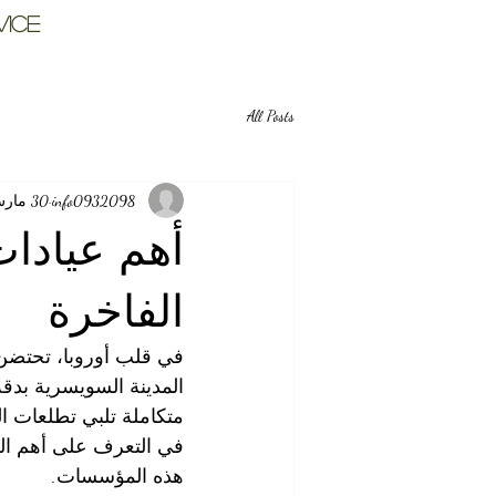
vice
All Posts
info0932098
30 مارس
أهم عيادات
الفاخرة
في قلب أوروبا، تحتضن 
المدينة السويسرية بدقة 
متكاملة تلبي تطلعات ا
في التعرف على أهم العي
هذه المؤسسات.