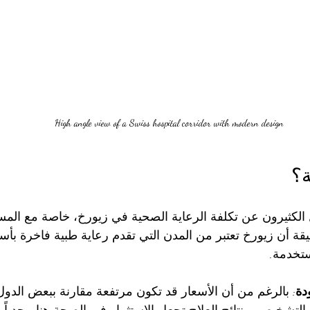
High angle view of a Swiss hospital corridor with modern design
ة؟
الكثيرون عن تكلفة الرعاية الصحية في زيورخ، خاصة مع المست
يقة أن زيورخ تعتبر من المدن التي تقدم رعاية طبية فاخرة بأ
ستخدمة.
دة
: بالرغم من أن الأسعار قد تكون مرتفعة مقارنة ببعض الدول 
التشخيص، ونتائج العلاج تجعل الاستثمار في الصحة هنا مجدياً.