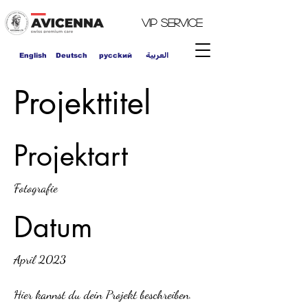
VIP
Service
العربية
English
Deutsch
pycckий
Projekttitel
Projektart
Fotografie
Datum
April 2023
Hier kannst du dein Projekt beschreiben.