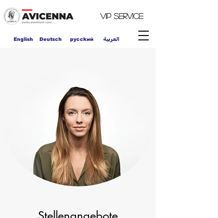
VIP
Service
العربية
English
Deutsch
pycckий
Stellenangebote