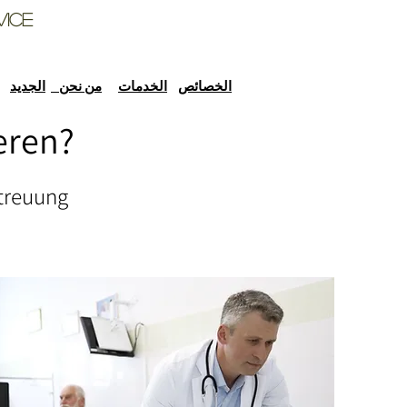
vice
الخصائص
الخدمات
من نحن
الجديد
eren?
etreuung