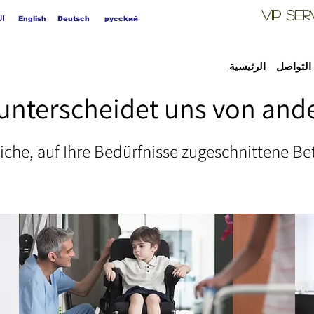
VIP
Ser
ال
English
Deutsch
pycckий
التواصل
الرئيسية
unterscheidet uns von and
iche, auf Ihre Bedürfnisse zugeschnittene B